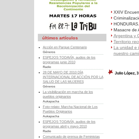
XXIV Encuen
Criminalizaci
HONDURAS. Un
Masacre de A
Argentina y C
últimos artículos
Territorio re
La unidad e 
Acción en Parque Centenario
Géneros
nuestro cami
ESPEJOS TODAVÍA, audios de los
programas junio 2010
Radio
28 DE MAYO DE 2010 DÍA
Julio López, 
INTERNACIONAL DE ACCIÓN POR LA
SALUD DE LAS MUJERES
Géneros
La visibilización en marcha de los
pueblos originarios
Aukapacha
Foto-relato: Marcha Nacional de Los
Pueblos Originarios
Aukapacha
ESPEJOS TODAVÍA, audios de los
programas abril y mayo 2010
Radio
Comunicado de prensa de Feministas