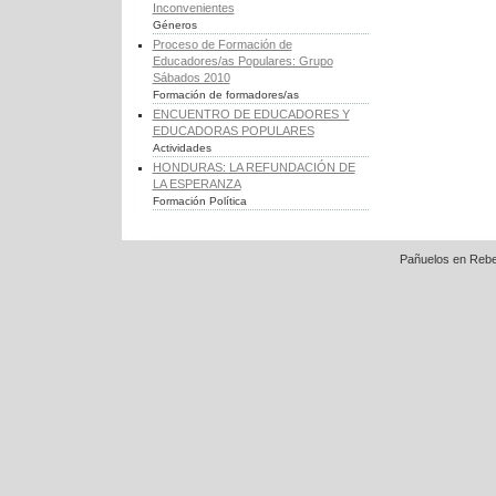
Inconvenientes
Géneros
Proceso de Formación de
Educadores/as Populares: Grupo
Sábados 2010
Formación de formadores/as
ENCUENTRO DE EDUCADORES Y
EDUCADORAS POPULARES
Actividades
HONDURAS: LA REFUNDACIÓN DE
LA ESPERANZA
Formación Política
Pañuelos en Rebe