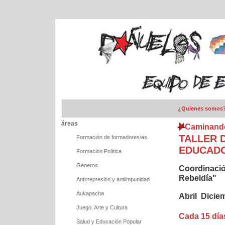
¿Quienes somos
áreas
Caminand
TALLER 
Formación de formadores/as
EDUCAD
Formación Política
Géneros
Coordinació
Rebeldía"
Antirrepresión y antiimpunidad
Aukapacha
Abril  Dici
Juego, Arte y Cultura
Cada 15 día
Salud y Educación Popular