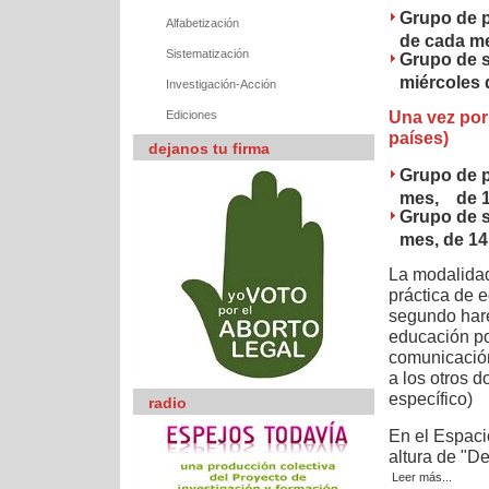
Grupo de p
Alfabetización
de cada me
Sistematización
Grupo de s
miércoles 
Investigación-Acción
Una vez por 
Ediciones
países)
dejanos tu firma
Grupo de p
mes, de 14
Grupo de s
mes, de 14
La modalidad
práctica de e
segundo hare
educación pop
comunicación
a los otros d
específico)
radio
En el Espaci
altura de "D
Leer más...