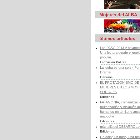
Mujeres del ALBA
últimos artículos
Las PASO 2013 y balance d
Una lectura desde el ecol
popular.
Formación Política
La lucha es una sola - Por
Dramis
Géneros
EL PROTAGONISMO DE 
MUJERES EN LOS MOV
SOCIALES
Ediciones
PATAGONIA, criminalizaci
militarización y violación 
humanos en territorio ance
mapuche
Ediciones
más allá del DESARROL
Ediciones
Un dolor, un nudo, una ma