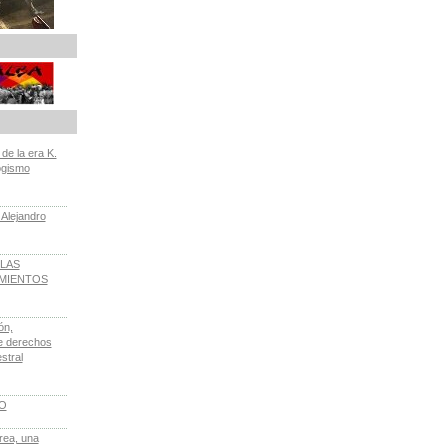
e la era K.
ogismo
 Alejandro
LAS
IMIENTOS
ón,
de derechos
stral
LO
rea, una