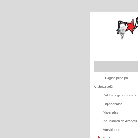
- Pagina principal -
Alfabetización
Palabras generadoras
Experiencias
Materiales
Incubadora de Alfabet
Actividades