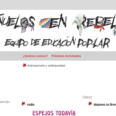
¿Quienes somos?
Próximas Actividades
Antirrepresión y antiimpunidad
[Volver]
izador@s
radio
dejanos tu firm