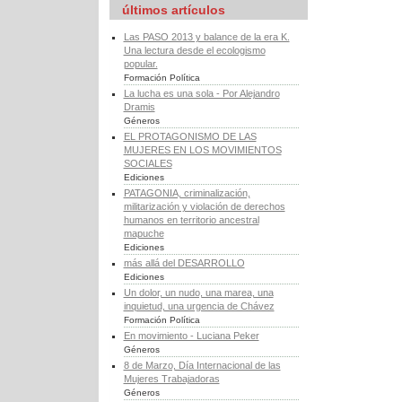
últimos artículos
Las PASO 2013 y balance de la era K.
Una lectura desde el ecologismo
popular.
Formación Política
La lucha es una sola - Por Alejandro
Dramis
Géneros
EL PROTAGONISMO DE LAS
MUJERES EN LOS MOVIMIENTOS
SOCIALES
Ediciones
PATAGONIA, criminalización,
militarización y violación de derechos
humanos en territorio ancestral
mapuche
Ediciones
más allá del DESARROLLO
Ediciones
Un dolor, un nudo, una marea, una
inquietud, una urgencia de Chávez
Formación Política
En movimiento - Luciana Peker
Géneros
8 de Marzo, Día Internacional de las
Mujeres Trabajadoras
Géneros